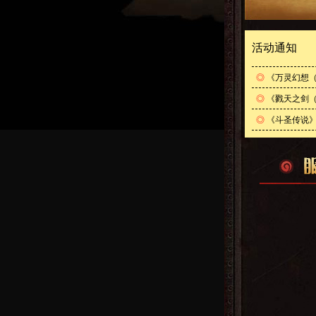
活动通知
◎
《万灵幻想（
◎
《戮天之剑（
◎
《斗圣传说