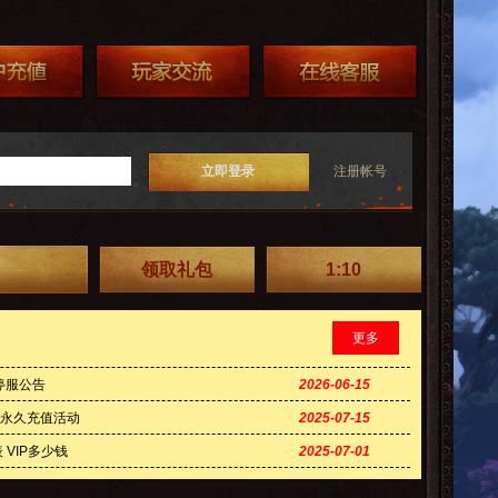
立即登录
注册帐号
）
领取礼包
1:10
更多
停服公告
2026-06-15
服永久充值活动
2025-07-15
VIP多少钱
2025-07-01