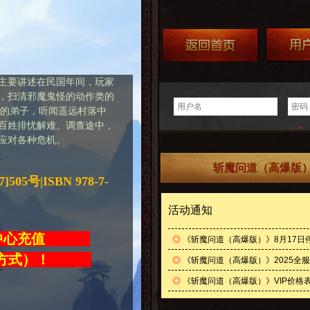
主要讲述在民国年间，玩家
，扫清邪魔鬼怪的动作类的
年的弟子，听闻遥远村落中
百姓排忧解难。调查途中，
应对各种危机。
斩魔问道（高爆版
5号|ISBN 978-7-
活动通知
值中心充值
◎
《斩魔问道（高爆版）》8月17日
充值方式）！
◎
《斩魔问道（高爆版）》2025全
◎
《斩魔问道（高爆版）》VIP价格表 