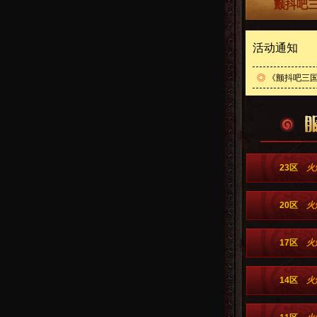
颤抖吧三
活动通知
◎
《颤抖吧三国
23区
火
20区
火
17区
火
14区
火