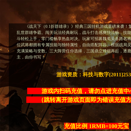
《战天下（0.1折群雄录）》经典三国挂机游戏重磅来袭！
乱世群雄争霸。闯关玩法经典耐玩，战斗打击感爽快流畅，技
斗轻松上手，零门槛畅享热血对决。玩家可招募魏蜀吴各路名
位武将都拥有专属技能与独特属性，自由搭配阵容、根据战局
充满策略与变数。三大阵营任你选择，三国鼎立烽烟再起，逐
主，由你书写！
游戏资质：科技与数字[2011]25
游戏内扫码充值，请勿点进充
（跳转离开游戏页面即为错误充
充值比例 1RMB=100元宝