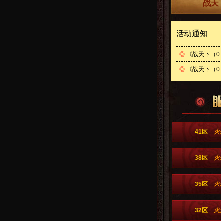
战天
活动通知
◎
《战天下（0
◎
《战天下（0.
41区
火
38区
火
35区
火
32区
火