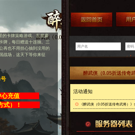
背景的卡牌策略游戏。乱世豪
卡牌，每日赠送十连抽。三
公再也不用担心抽到没用的
国战场，这天下等你来征
醉武侠（0.05折送传奇
3号
活动通知
值中心充值
充值方式）！
◎
《醉武侠（0.05折送传奇武将）