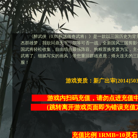
《醉武侠（0.05折送传奇武将）》是一款以三国历史为
杰群雄梦，我欲问鼎天下，尔等可否一战，全新国风三国剪影
国武将轻松收集，自由组合最强阵容。狗粮置换变废为宝，主
武将了。细腻写实的画风，带您重回群雄逐鹿；烽火连天的三
服！
游戏资质：新广出审[2014]50
游戏内扫码充值，请勿点进充
（跳转离开游戏页面即为错误
充值比例 1RMB=10灵石