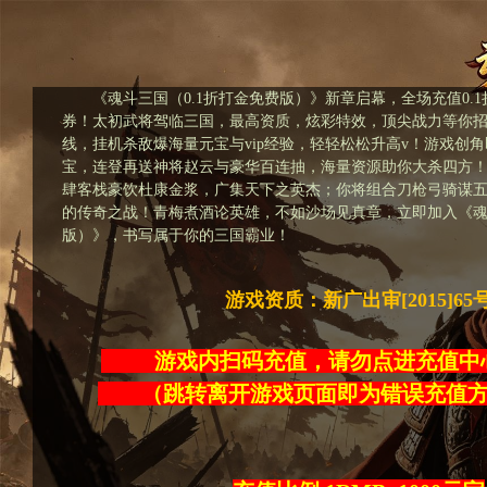
《魂斗三国（0.1折打金免费版）》新章启幕，全场充值0.1
券！太初武将驾临三国，最高资质，炫彩特效，顶尖战力等你
线，挂机杀敌爆海量元宝与vip经验，轻轻松松升高v！游戏创角即送v
宝，连登再送神将赵云与豪华百连抽，海量资源助你大杀四方
肆客栈豪饮杜康金浆，广集天下之英杰；你将组合刀枪弓骑谋
的传奇之战！青梅煮酒论英雄，不如沙场见真章，立即加入《魂斗
版）》，书写属于你的三国霸业！
游戏资质：新广出审[2015]65
游戏内扫码充值，请勿点进充
（跳转离开游戏页面即为错误充