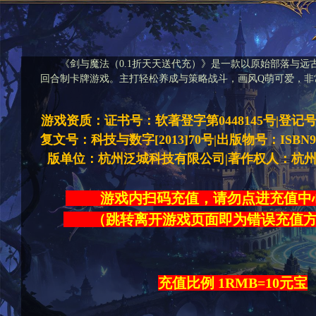
《剑与魔法（0.1折天天送代充）》是一款以原始部落与远
回合制卡牌游戏。主打轻松养成与策略战斗，画风Q萌可爱，非
游戏资质：证书号：软著登字第0448145号|登记号：20
复文号：科技与数字[2013]70号|出版物号：ISBN978-7
版单位：杭州泛城科技有限公司|著作权人：杭
游戏内扫码充值，请勿点进充
（跳转离开游戏页面即为错误充
充值比例 1RMB=10元宝