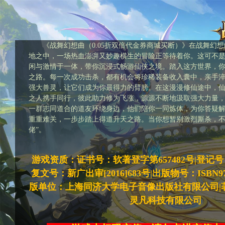
《战舞幻想曲（0.05折双倍代金券商城买断）》在战舞幻
地之中，一场热血澎湃又妙趣横生的冒险正等待着你。这可不
闲与激情于一体，带你沉浸式畅游仙侠之境。踏入这方世界，
之路。每一次成功击杀，都有机会将珍稀装备收入囊中，亲手
强大兽灵，让它们成为你最得力的臂膀。在这漫漫修仙途中，
之人携手同行，彼此助力修为飞涨，源源不断地汲取强大力量
一群志同道合的道友环绕身边，他们陪你一同炼体，为你答疑
重重难关，一步步踏上得道升天之路。当你想暂别激烈厮杀，不
佬”。
游戏资质：证书号：软著登字第657482号|登记号：20
复文号：新广出审[2016]683号|出版物号：ISBN978-7
版单位：上海同济大学电子音像出版社有限公司|
灵凡科技有限公司