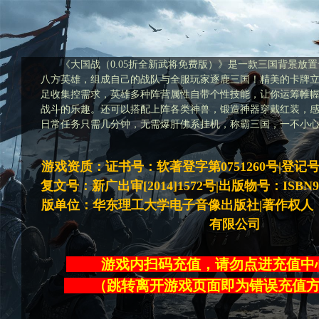
《大国战（0.05折全新武将免费版）》是一款三国背景放
八方英雄，组成自己的战队与全服玩家逐鹿三国！精美的卡牌
足收集控需求，英雄多种阵营属性自带个性技能，让你运筹帷
战斗的乐趣。还可以搭配上阵各类神兽，锻造神器穿戴红装，
日常任务只需几分钟，无需爆肝佛系挂机，称霸三国，一不小
游戏资质：证书号：软著登字第0751260号|登记号：20
复文号：新广出审[2014]1572号|出版物号：ISBN978-7
版单位：华东理工大学电子音像出版社|著作权人
有限公司
游戏内扫码充值，请勿点进充
（跳转离开游戏页面即为错误充