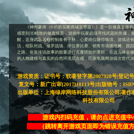
《神州豪侠（0.05折买断商城至尊版）》是一款修真主题
感受到3D精致的修真情景，游戏中玩家必须寻找武器的所属，
醒，近身武器远程控制各有千秋，心爱岗位随你饰演。游戏还
法，组队对战、修罗战场、排位赛比赛、销售市场摆地摊、跟
之路。依靠传说故事的能量进行灭魔斩妖的重担，在这儿体会
的人物建模与真实的自然环境层次感，匹敌电脑网游级次世代
游戏资质：证书号：软著登字第2007928号|登记号：20
复文号：新广出审[2017]10113号|出版物号：ISBN978-
出版单位：上海绿岸网络科技股份有限公司|著作
科技有限公司
游戏内扫码充值，请勿点进充
（跳转离开游戏页面即为错误充