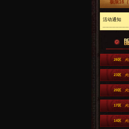
极限16（
活动通知
26区
火
23区
火
20区
火
17区
火
14区
火