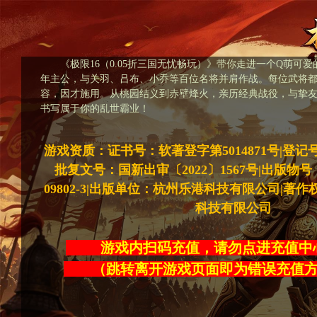
《极限16（0.05折三国无忧畅玩）》带你走进一个Q萌可
年主公，与关羽、吕布、小乔等百位名将并肩作战。每位武将
容，因才施用。从桃园结义到赤壁烽火，亲历经典战役，与挚
书写属于你的乱世霸业！
游戏资质：证书号：软著登字第5014871号|登记号：20
批复文号：国新出审〔2022〕1567号|出版物号：ISB
09802-3|出版单位：杭州乐港科技有限公司|著
科技有限公司
游戏内扫码充值，请勿点进充
（跳转离开游戏页面即为错误充