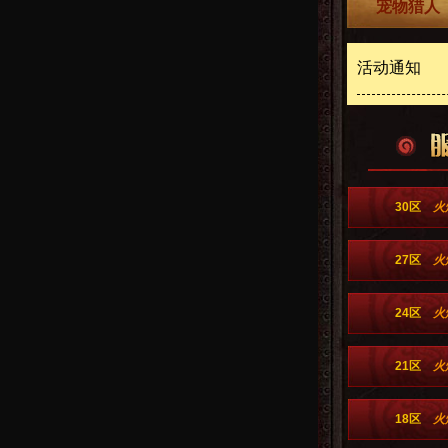
宠物猎人（
活动通知
30区
火
27区
火
24区
火
21区
火
18区
火