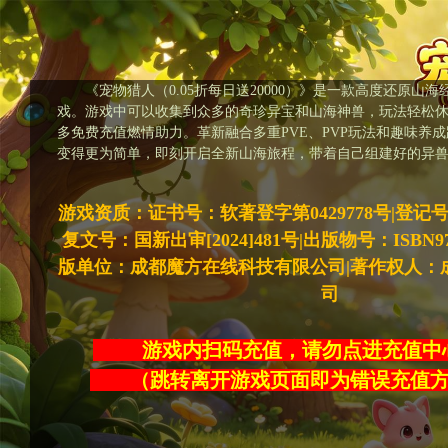
《宠物猎人（0.05折每日送20000）》是一款高度还原山
戏。游戏中可以收集到众多的奇珍异宝和山海神兽，玩法轻松
多免费充值燃情助力。革新融合多重PVE、PVP玩法和趣味养
变得更为简单，即刻开启全新山海旅程，带着自己组建好的异
游戏资质：证书号：软著登字第0429778号|登记号：20
复文号：国新出审[2024]481号|出版物号：ISBN978-7
版单位：成都魔方在线科技有限公司|著作权人：
司
游戏内扫码充值，请勿点进充
（跳转离开游戏页面即为错误充