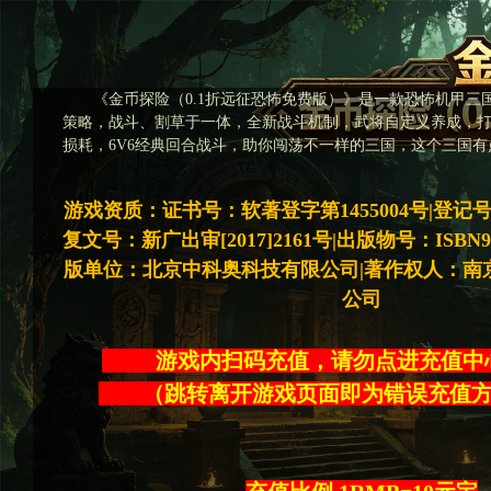
《金币探险（0.1折远征恐怖免费版）》是一款恐怖机甲三
策略，战斗、割草于一体，全新战斗机制，武将自定义养成，打
损耗，6V6经典回合战斗，助你闯荡不一样的三国，这个三国
游戏资质：证书号：软著登字第1455004号|登记号：20
复文号：新广出审[2017]2161号|出版物号：ISBN978-7
版单位：北京中科奥科技有限公司|著作权人：南
公司
游戏内扫码充值，请勿点进充
（跳转离开游戏页面即为错误充