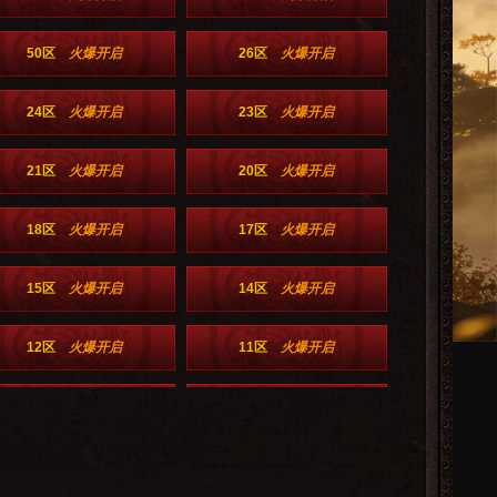
50区
火爆开启
26区
火爆开启
24区
火爆开启
23区
火爆开启
21区
火爆开启
20区
火爆开启
18区
火爆开启
17区
火爆开启
15区
火爆开启
14区
火爆开启
12区
火爆开启
11区
火爆开启
9区
火爆开启
8区
火爆开启
6区
火爆开启