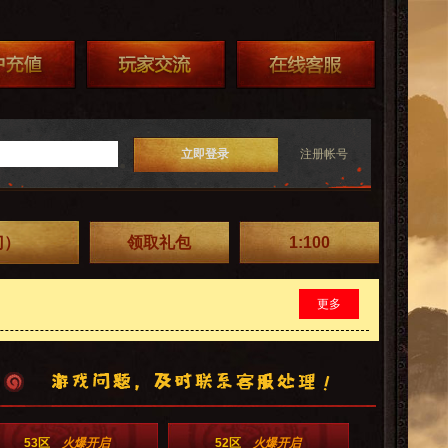
立即登录
注册帐号
门）
领取礼包
1:100
更多
53区
火爆开启
52区
火爆开启