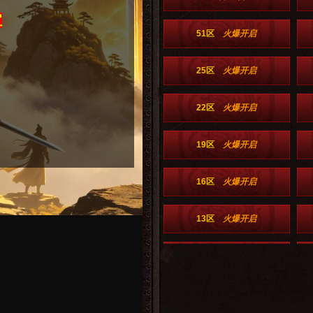
宝
51区
火爆开启
25区
火爆开启
22区
火爆开启
19区
火爆开启
16区
火爆开启
13区
火爆开启
10区
火爆开启
7区
火爆开启