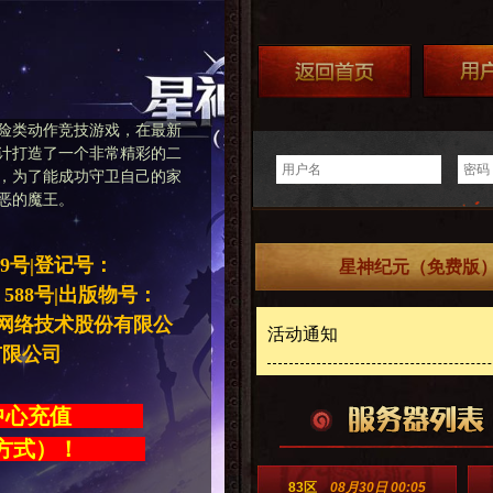
险类动作竞技游戏，在最新
计打造了一个非常精彩的二
，为了能成功守卫自己的家
恶的魔王。
9号|登记号：
星神纪元（免费版
3〕588号|出版物号：
都超级梦网络技术股份有限公
活动通知
有限公司
值中心充值
充值方式）！
83区
08月30日 00:05