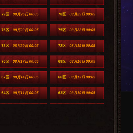
79区
08月26日 00:05
78区
08月25日 00:05
76区
08月23日 00:05
75区
08月22日 00:05
73区
08月20日 00:05
72区
08月19日 00:05
70区
08月17日 00:05
69区
08月16日 00:05
67区
08月14日 00:05
66区
08月13日 00:05
64区
08月11日 00:05
63区
08月10日 00:05
61区
火爆开启
60区
火爆开启
58区
火爆开启
40区
火爆开启