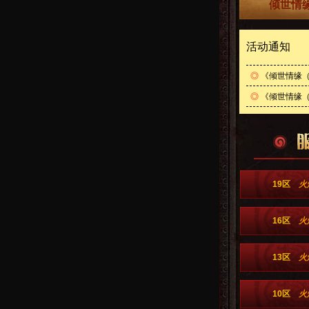
倾世情缘
活动通知
◎
《倾世情缘（
◎
《倾世情缘（0
19区
火
16区
火
13区
火
10区
火