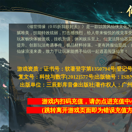
《倾世情缘（0.05折我欲封天）》是一款以国风仙侠文化
腻唯美，技能特效炫丽，打击感强烈，给人带来愉悦的视觉享
玩家畅快体验游戏，挂机升级，休闲娱乐至上。仙宠法阵仙器
提升。创新玩法奇遇事件，极品材料掉落。~更有跨服仙盟战，
仙缘浪漫来袭，致力于让玩家能携手仙侣一起逍遥闯荡仙界！
游戏资质：证书号：软著登字第1350794号|登记号：20
复文号：科技与数字[2012]577号|出版物号：ISBN978-
出版单位：三辰影库音像出版社|著作权人：广
游戏内扫码充值，请勿点进充
（跳转离开游戏页面即为错误充