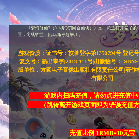
《梦幻修仙2（0.1折Q萌回合仙侠）》是一款主打开箱子
置，离线收益，随玩随停超解压。
游戏资质：证书号：软著登字第1350794号|登记号：20
复文号：新出审字[2013]111号|出版物号：ISBN978-7
版单位：方圆电子音像出版社有限责任公司|著作
有限公司
游戏内扫码充值，请勿点进充
（跳转离开游戏页面即为错误充
充值比例 1RMB=10元宝