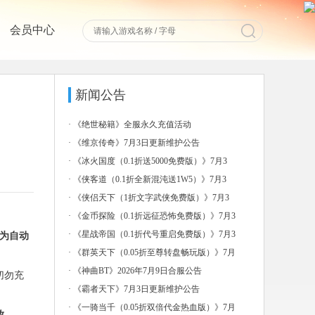
会员中心
新闻公告
·
《绝世秘籍》全服永久充值活动
·
《维京传奇》7月3日更新维护公告
·
《冰火国度（0.1折送5000免费版）》7月3
日-7
·
《侠客道（0.1折全新混沌送1W5）》7月3
日-7月
·
《侠侣天下（1折文字武侠免费版）》7月3
日-7月6日
·
《金币探险（0.1折远征恐怖免费版）》7月3
日-7月
·
《星战帝国（0.1折代号重启免费版）》7月3
为自动
日-7月
·
《群英天下（0.05折至尊转盘畅玩版）》7月
3日-7
·
《神曲BT》2026年7月9日合服公告
切勿充
·
《霸者天下》7月3日更新维护公告
·
《一骑当千（0.05折双倍代金热血版）》7月
放。