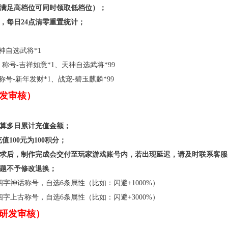
（满足高档位可同时领取低档位）；
，每日24点清零重置统计；
天神自选武将*1
9、称号-吉祥如意*1、天神自选武将*99
、称号-新年发财*1、战宠-碧玉麒麟*99
发审核）
计算多日累计充值金额；
100元为100积分；
需求后，制作完成会交付至玩家游戏账号内，若出现延迟，请及时联系客服
问题不予修改退换；
定制四字神话称号，自选6条属性（比如：闪避+1000%）
定制四字上古称号，自选6条属性（比如：闪避+3000%）
研发审核）