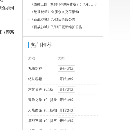
3日-7
·
《微微三国（0.1折6480免费版）》7月3日-7
接叠加到
月
·
《绝世秘籍》全服永久充值活动
·
《百战沙城》7月3日合服公告
·
《百战沙城》7月3日更新维护公告
算（即系
热门推荐
游戏
类型
九曲封神
开始游戏
绝世秘籍
开始游戏
六界仙尊（0.1折
开始游戏
2000福利版
冒险之旅（0.1折天
开始游戏
天送1W代币
刀塔西游（0.1折扣
开始游戏
版）
鏖战三国（0.1折三
开始游戏