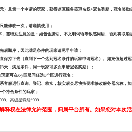
648元）且第一个申请的玩家，获得该区服务器冠名权+冠名奖励，冠名奖励
是只能修改一次，请谨慎使用；
汉字，需特别注意的是：如包含脏话、不文明词语等敏感词语、否则将取消
的先后顺序，因此满足条件的玩家请尽早申请；
一直保持下去（直到下一个达到冠名条件的玩家申请冠名）。如充值超过冠
保留3天，满足条件，同一玩家可多次申请冠名奖励）；
玩家可在x-y区服间任选1个区进行冠名；
联系客服进行查询、登记、核实，核实后会尽快按要求修改服务器名称，如
一个符合条件的玩家；
9、高级星魂袋*999
解释权在法律允许范围，归属平台所有。如果您对本次活