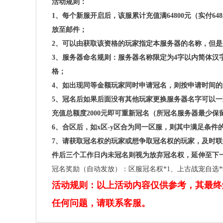
活动规则：
1、每个新服开启后，该服累计充值满64800元（实付
放至邮件；
2、可以由获取该资格的玩家指定本服务器的名称，但
3、服务器命名规则：服务器名称限定为4字以内简体
格；
4、如出现同等金额玩家同时申请冠名，则按申请时间
5、冠名后如果后面没有其他玩家更换服务器名字可以
充值总额度2000元即可重新冠名（所冠名服务器最少
6、合区后，如x区-y区合为同一区服，则其中满足条件的
7、请获取冠名权的玩家或想争取冠名权的玩家，及时
件后三个工作日内未冠名则视为放弃冠名权，延伸至下
冠名奖励（自动发放）：区服冠名权*1、上古战宠自选*99
活动规则：以上活动内容仅供参考，其最终
任何问题，请联系客服。