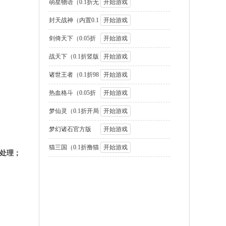
国2名将盲盒
萌星物语（0.1折无
开始游戏
限代金版）
封天战神（内置0.1
开始游戏
折1W免费版
剑倚天下（0.05折
开始游戏
送SSS神将
战天下（0.1折竖版
开始游戏
街机连招）
诸世王者（0.1折98
开始游戏
元速通版）
热血格斗（0.05折
开始游戏
GM定制版）
梦仙灵（0.1折开局
开始游戏
送足球宝贝）
梦幻诸石官方版
开始游戏
（0.05折圆梦高
猫三国（0.1折撸猫
开始游戏
处理；
免费版）