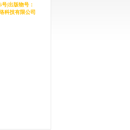
46号|出版物号：
月网络科技有限公司