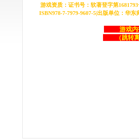
游戏资质：证书号：软著登字第1681793号|
ISBN978-7-7979-9607-5|
游戏内扫
（跳转离