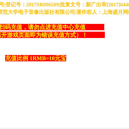
登记号：2017SR096509|批复文号：新广出审[2017]64
出版单位：华东师范大学电子音像出版社有限公司|著作权人：上海盛
码充值，请勿点进充值中心充值
开游戏页面即为错误充值方式）！
充值比例 1RMB=10元宝