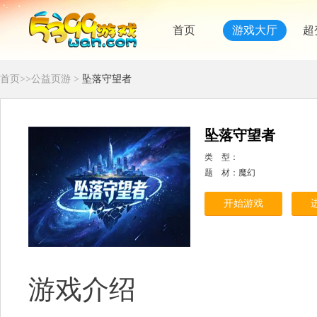
首页
游戏大厅
超
首页
>>
公益页游
>
坠落守望者
坠落守望者
类 型：
题 材：魔幻
开始游戏
游戏介绍