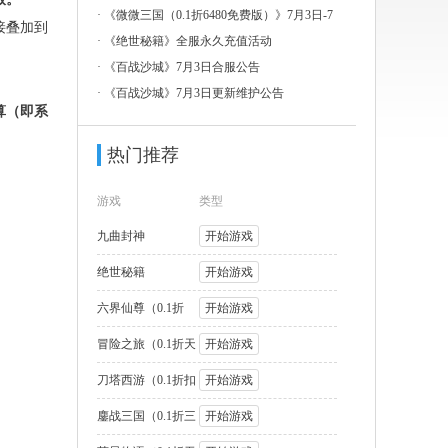
3日-7
·
《微微三国（0.1折6480免费版）》7月3日-7
接叠加到
月
·
《绝世秘籍》全服永久充值活动
·
《百战沙城》7月3日合服公告
·
《百战沙城》7月3日更新维护公告
算（即系
热门推荐
游戏
类型
九曲封神
开始游戏
绝世秘籍
开始游戏
六界仙尊（0.1折
开始游戏
2000福利版
冒险之旅（0.1折天
开始游戏
天送1W代币
刀塔西游（0.1折扣
开始游戏
版）
鏖战三国（0.1折三
开始游戏