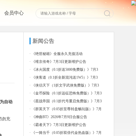
会员中心
新闻公告
·
《绝世秘籍》全服永久充值活动
·
《维京传奇》7月3日更新维护公告
·
《冰火国度（0.1折送5000免费版）》7月3
日-7
·
《侠客道（0.1折全新混沌送1W5）》7月3
日-7月
·
《侠侣天下（1折文字武侠免费版）》7月3
日-7月6日
·
《金币探险（0.1折远征恐怖免费版）》7月3
日-7月
·
《星战帝国（0.1折代号重启免费版）》7月3
为自动
日-7月
·
《群英天下（0.05折至尊转盘畅玩版）》7月
3日-7
·
《神曲BT》2026年7月9日合服公告
切勿充
·
《霸者天下》7月3日更新维护公告
·
《一骑当千（0.05折双倍代金热血版）》7月
放。