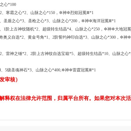
之心*100
2、寒霜之心*2、山脉之心*150，✲神✲烈焰冠冕Ⅲ*1
3、圣盾之心*3、圣枪之心*3、山脉之心*200，✲神✲海洋冠冕Ⅲ*1
*4、1阶上古神纹随机*2、超级转生结晶*4、山脉之心*250，✲神✲大地冠冕
传奇奥义自选*2、黄金号角*1、2阶誓约神印自选*3、山脉之心*300，✲神
2、雷神之锤*2、2阶上古神纹自选宝箱*5、超级转生结晶*10、山脉之心*3
、5级圣魂神石*3、山脉之心*400,✲神✲雷霆冠冕Ⅲ*1
发审核）
解释权在法律允许范围，归属平台所有。如果您对本次活