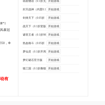
国2名将盲盒
萌星物语（0.1折无
开始游戏
限代金版）
封天战神（内置0.1
开始游戏
折1W免费版
剑倚天下（0.05折
开始游戏
Ⅲ*1
送SSS神将
战天下（0.1折竖版
开始游戏
✲风暴冠
街机连招）
诸世王者（0.1折98
开始游戏
50，✲
元速通版）
热血格斗（0.05折
开始游戏
GM定制版）
梦仙灵（0.1折开局
开始游戏
送足球宝贝）
梦幻诸石官方版
开始游戏
（0.05折圆梦高
猫三国（0.1折撸猫
开始游戏
免费版）
动有