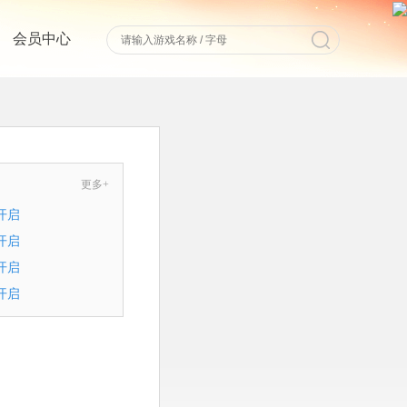
会员中心
更多+
开启
开启
开启
开启