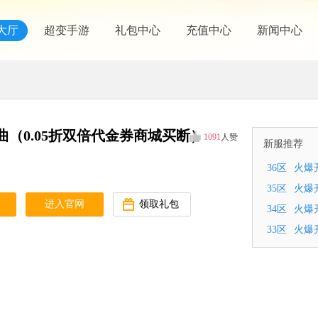
大厅
超变手游
礼包中心
充值中心
新闻中心
）
曲（0.05折双倍代金券商城买断）
1091
人赞
新服推荐
36区
火爆
35区
火爆
进入官网
领取礼包
34区
火爆
33区
火爆